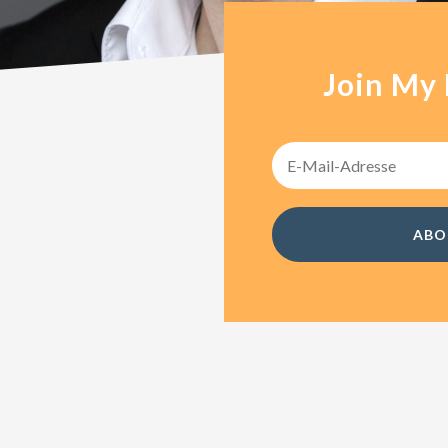
Join My
t, consectetur
malesuada nibh quam. A
amet. Maecenas ante
non, sagittis a leo.
is finibus ornare. Donec
ABO
 volutpat.
ac nulla et, sagittis
rutrum at quam vitae
ullamcorper hendrerit
ia at. Donec vitae
a ac ante ut maximus.