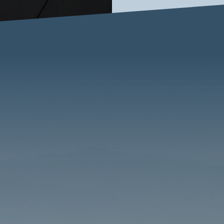

Pellentesque in ipsum id

Vivamus magna justo, lac

Lacinia eget consectetu

Convallis at tellus. Null