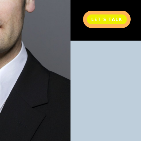
LET'S TALK
Lorem ipsum dolor sit a
consectetur adipiscing e
Etiam varius purus nec