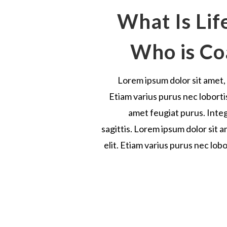
What Is Lif
Who is Co
Lorem ipsum dolor sit amet, 
Etiam varius purus nec loborti
amet feugiat purus. Integ
sagittis. Lorem ipsum dolor sit 
elit. Etiam varius purus nec lob