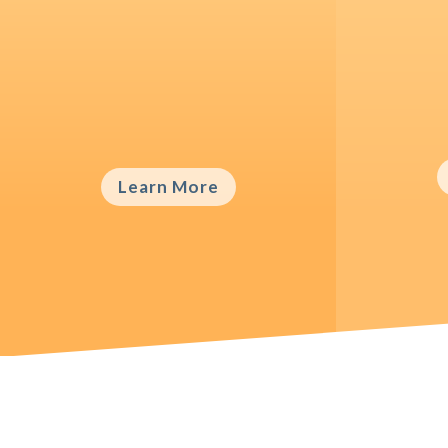
Rela
Goal Setting
Vestib
Vestibulum ac diam sit amet
quam veh
quam vehicula elementum sed sit
Learn More