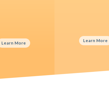
Stress Manage
tionship Coaching
Vestibulum ac diam s
ulum ac diam sit amet
quam vehicula elementu
icula elementum sed sit
Learn More
Learn More