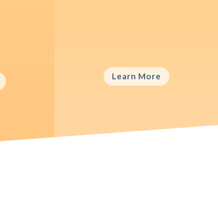
Career Advice
ment
Vestibulum ac diam sit amet
it amet
quam vehicula elementum sed sit
m sed sit
Learn More