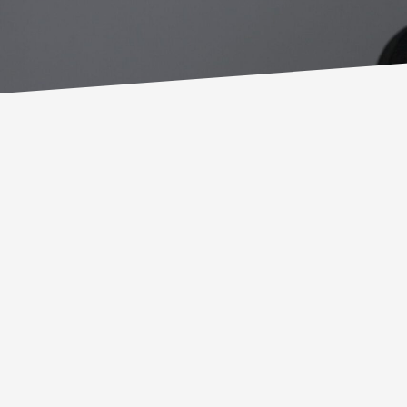
Lorem ipsum dolor sit ame
adipiscing elit. Phasellus 
congue ante ultricies sit 
mauris, placerat in pretium 
Nulla feugiat ipsum facilis
placerat bibendum purus ac
Maecenas ligula nisi, mollis 
lobortis erat. Vestibulum 
consectetur. Suspendisse 
turpis, ac cursus eros lacin
fermentum ligula. Sed port